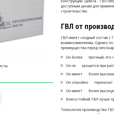
конструкций. ЦемПа - ГВЛ ги
доступным ценам для примен
строительстве.
ГВЛ от произво
ГВЛ имеет сходный состав с Г
взаимозаменяемы. Однако по 
преимущества перед гипсока
Он более      прочный, его
Он не      крошится при рас
исты
Он имеет      более высоки
Он спокойно      переносит
Он имеет      более высоку
Влагостойкий ГВЛ лучше пр
Технология производства ГВЛ