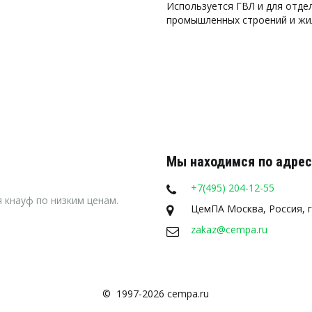
Используется ГВЛ и для отде
промышленных строений и жи
Мы находимся по адрес
+7(495) 204-12-55
 кнауф по низким ценам.
ЦемПА Москва
,
Россия
,
zakaz@cempa.ru
©  1997-2026 cempa.ru