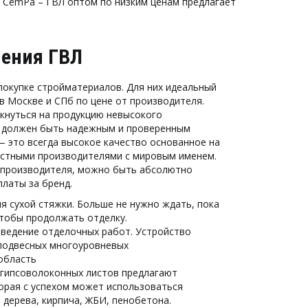
 CemPa – ГВЛ оптом по низким ценам предлагает 
нения ГВЛ
покупке стройматериалов. Для них идеальный 
 Москве и СПб по цене от производителя. 
кнуться на продукцию невысокого 
 должен быть надежным и проверенным 
 это всегда высокое качество основанное на 
естными производителями с мировым именем. 
 производителя, можно быть абсолютно 
латы за бренд. 
 сухой стяжки. Больше не нужно ждать, пока 
тобы продолжать отделку. 
ведение отделочных работ. Устройство 
подвесных многоуровневых 
область 
гипсоволоконных листов предлагают 
орая с успехом может использоваться 
 дерева, кирпича, ЖБИ, пенобетона. 