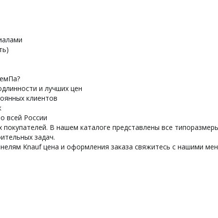
иалами
ть)
ЦемПа?
одлинности и лучших цен
тоянных клиентов
к
о всей России
 покупателей. В нашем каталоге представлены все типоразмеры
ительных задач.
анелям Knauf цена и оформления заказа свяжитесь с нашими м